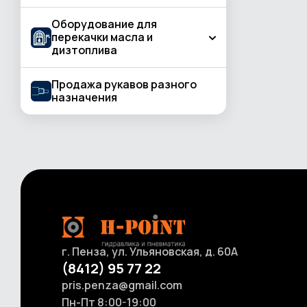
Испытательные стенды импульсные
Оборудование для
Индустриальные масла, смазки и СОЖ
перекачки масла и
Agip
Окорочные станки
дизтоплива
Моторные масла, жидкости Agip и Eni
Испытательные стенды
гидростатические
Продажа рукавов разного
Бочковые насосы
назначения
Маркировочные станки
Мобильные комплекты для перекачки
ГСМ
Фильтровочные машины
Насосы для перекачки масла
Промывочное оборудование
Насосы ручные для масла и смазки
Пневмотолкатели
Счетчики и расходомеры для ГСМ
Оборудование для размотки рукавов
г. Пенза, ул. Ульяновская, д. 60А
(8412) 95 77 22
pris.penza@gmail.com
Пн-Пт 8:00-19:00