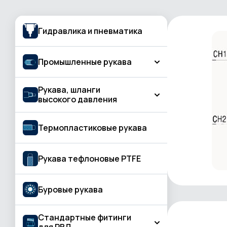
Гидравлика и пневматика
Промышленные рукава
Рукава, шланги
Рукава для подачи газа, газовой резки
высокого давления
и сварки
Бетон и штукатурная обработка
КЛАСС BASIC
Термопластиковые рукава
Вода и жидкость
КЛАСС PROFESSIONAL
Воздух
Рукава тефлоновые PTFE
КЛАСС STANDARD
Газосварка
Буровые рукава
Горячая вода, пар
Горячий воздух
Стандартные фитинги