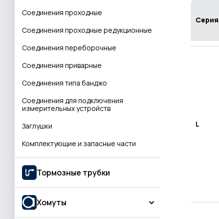
Угловой соединитель
Соединения проходные
Серия
Т-образные соединения
Соединения проходные редукционные
Соединения
Соединения переборочные
Разное
Соединения приварные
Соединения типа банджо
Соединения для подключения
измерительных устройств
L
Заглушки
Комплектующие и запасные части
Тормозные трубки
Хомуты