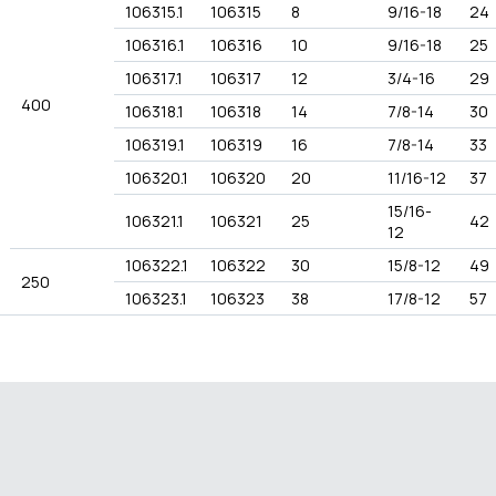
106315.1
106315
8
9/16-18
24
106316.1
106316
10
9/16-18
25
106317.1
106317
12
3/4-16
29
400
106318.1
106318
14
7/8-14
30
106319.1
106319
16
7/8-14
33
106320.1
106320
20
11/16-12
37
15/16-
106321.1
106321
25
42
12
106322.1
106322
30
15/8-12
49
250
106323.1
106323
38
17/8-12
57