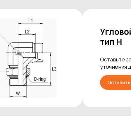
Углово
тип Н
Оставьте за
уточнения 
Оставить 