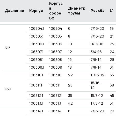
Корпус
в
Диаметр
Давление
Корпус
Резьба
L1
сборе
трубы
В2
106304.1
106304
6
7/16-20
19
106305.1
106305
8
7/16-20
21
106306.1
106306
10
9/16-18
22
315
106307.1
106307
12
3/4-16
24
106308.1
106308
15
7/8-14
28
106309.1
106309
18
7/8-14
31
106310.1
106310
22
11/16-12
35
15/16-
106311.1
106311
28
38
12
160
106312.1
106312
35
15/8-12
45
106313.1
106313
42
17/8-12
51
106314.1
106314
6
7/16-20
23