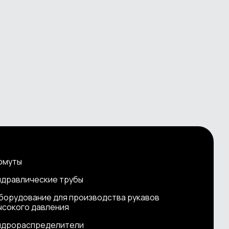
омуты
идравлические трубы
борудование для производства рукавов
ысокого давления
идрораспределители