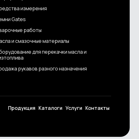
редства измерения
емни Gates
варочные работы
асла и смазочные материалы
борудование для перекачки масла и
изтоплива
родажа рукавов разного назначения
Продукция
Каталоги
Услуги
Контакты