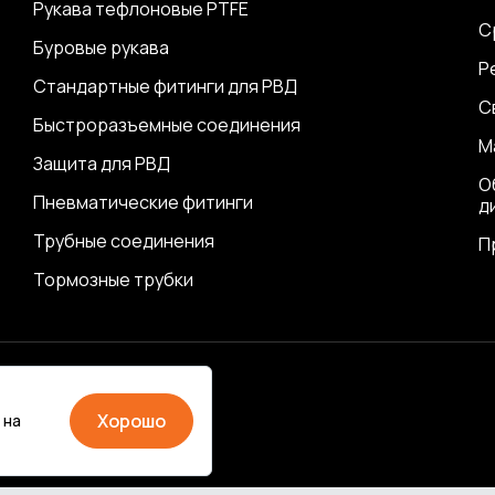
Рукава тефлоновые PTFE
С
Буровые рукава
Р
Стандартные фитинги для РВД
С
Быстроразъемные соединения
М
Защита для РВД
О
Пневматические фитинги
д
Трубные соединения
П
Тормозные трубки
ика
Хорошо
 на