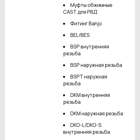
Муфты обжимные
CAST для РВД
Фитинг Banjo
BEL/BES
BSP внутренняя
резьба
BSP наружная резьба
BSPT наружная
резьба
DKM внутренняя
резьба
DKM наружная резьба
DKO-L/DKO-S
внутренняя резьба