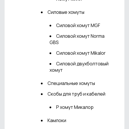
Cиловые хомуты
Силовой хомут MGF
Силовой хомут Norma
GBS
Силовой хомут Mikalor
Силовой двухболтовый
хомут
Специальные хомуты
Скобы для труб и кабелей
P хомут Микалор
Камлоки