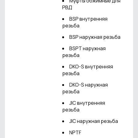
Муфты обжимные для
РВД
BSP внутренняя
резьба
BSP наружная резьба
BSPT наружная
резьба
DKO-S внутренняя
резьба
DKO-S наружная
резьба
JIC внутренняя
резьба
JIC наружная резьба
NPTF