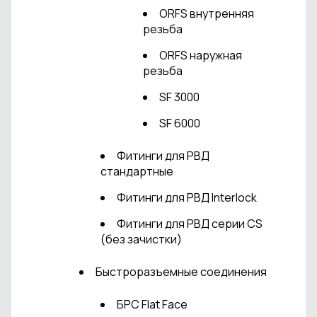
ORFS внутренняя
резьба
ORFS наружная
резьба
SF 3000
SF 6000
Фитинги для РВД
стандартные
Фитинги для РВД Interlock
Фитинги для РВД серии CS
(без зачистки)
Быстроразъемные соединения
БРС Flat Face