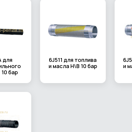
 для
6J511 для топлива
6J5
ильного
и масла Н\В 10 бар
и м
 10 бар