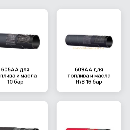
605AA для
609AA для
плива и масла
топлива и масла
10 бар
Н\В 16 бар