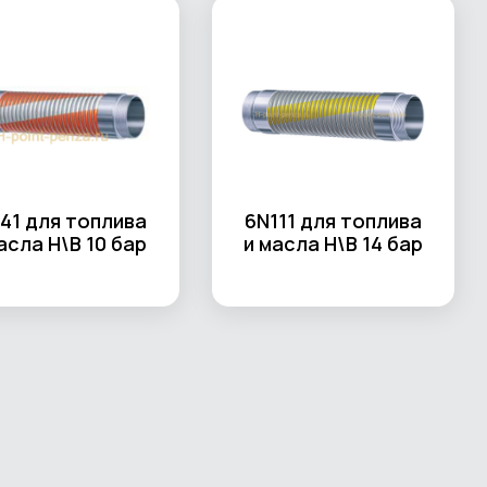
41 для топлива
6N111 для топлива
асла Н\В 10 бар
и масла Н\В 14 бар