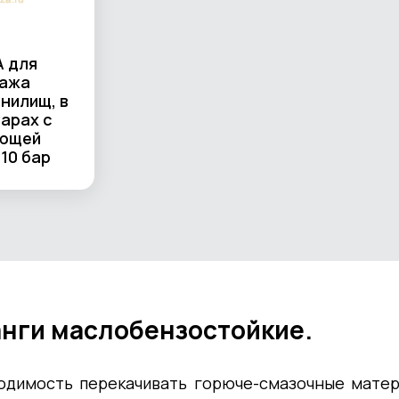
 для
ажа
нилищ, в
арах с
ющей
10 бар
нги маслобензостойкие.
одимость перекачивать горюче-смазочные матер