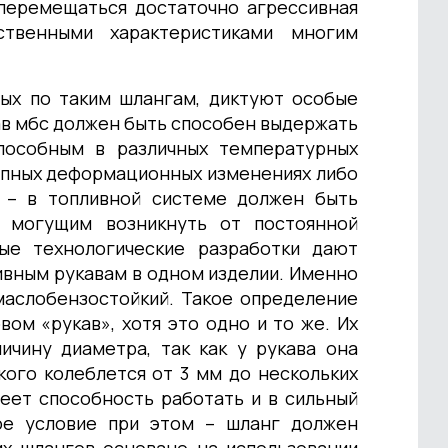
 перемещаться достаточно агрессивная
ственными характеристиками многим
мых по таким шлангам, диктуют особые
ав мбс должен быть способен выдержать
пособным в различных температурных
запных деформационных изменениях либо
а – в топливной системе должен быть
, могущим возникнуть от постоянной
ые технологические разработки дают
ивным рукавам в одном изделии. Именно
 маслобензостойкий. Такое определение
ом «рукав», хотя это одно и то же. Их
чину диаметра, так как у рукава она
ого колеблется от 3 мм до нескольких
меет способность работать и в сильный
ое условие при этом – шланг должен