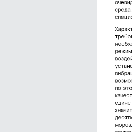
Счетчики и расходомеры для ГСМ
очеви
Оборудование для размотки рукавов
среда
специ
Харак
требо
необх
режим
возде
устан
вибра
возмо
по эт
качес
единс
значи
десят
мороз