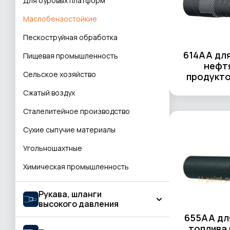
Для буровых платформ
Маслобензостойкие
Пескоструйная обработка
614AA для
Пищевая промышленность
нефт
Сельское хозяйство
продукто
Сжатый воздух
Сталелитейное производство
Сухие сыпучие материалы
Угольношахтные
Химическая промышленность
Рукава, шланги
высокого давления
655AA дл
топлива 