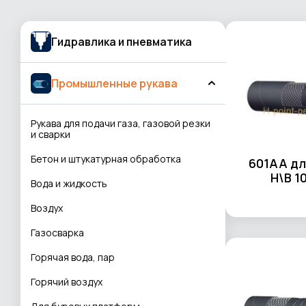
Гидравлика и пневматика
Промышленные рукава
Рукава для подачи газа, газовой резки
и сварки
Бетон и штукатурная обработка
601AA дл
Н\В 1
Вода и жидкость
Воздух
Газосварка
Горячая вода, пар
Горячий воздух