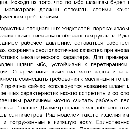
дна. Исходя из того, что по мбс шлангам будет
, магистрали должны отвечать своими каче
фическим требованиям.
теристики специальных жидкостей, перекачивае
вания к качественным особенностям рукавов. Рук
одимое рабочее давление, оставаться работос
ах, сохранять свои эластичные качества при вне
йствиях механического характера. Для пример
овлен шланг мбс, устойчивый к перетираниям
ции. Современные качества материалов и нов
жность совмещать требования к масляным и топл
ой причине сейчас используется название шланг
твенных характеристик можно встретить и со слов
твенным различием можно считать рабочую вели
тельно больше. Диаметр шланга маслобензостойк
ков сантиметров. Ряд моделей такого изделия и
, и погруженным в кипящую воду. Единственн