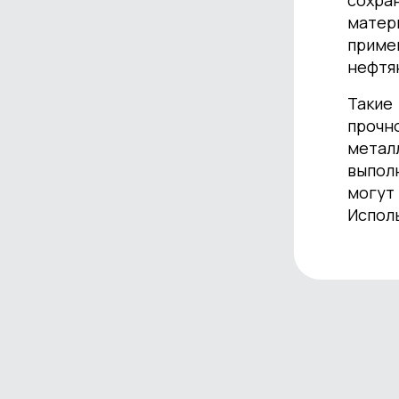
сохра
матер
приме
нефтя
Такие
прочн
метал
выпол
могут
Исполь