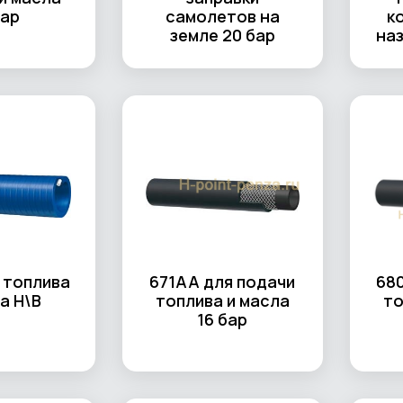
бар
самолетов на
к
земле 20 бар
наз
 топлива
671AA для подачи
68
а Н\В
топлива и масла
то
16 бар