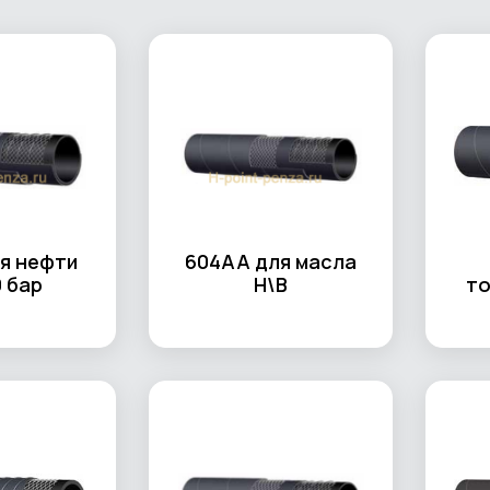
я нефти
604AA для масла
0 бар
Н\В
то