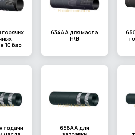
 горячих
634AA для масла
65
яных
Н\В
то
в 10 бар
я подачи
656AA для
и масла
заправки
т