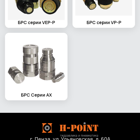
БРС серии VEP-P
БРС серии VP-P
БРС Серии АХ
г. Пенза, ул. Ульяновская, д. 60А