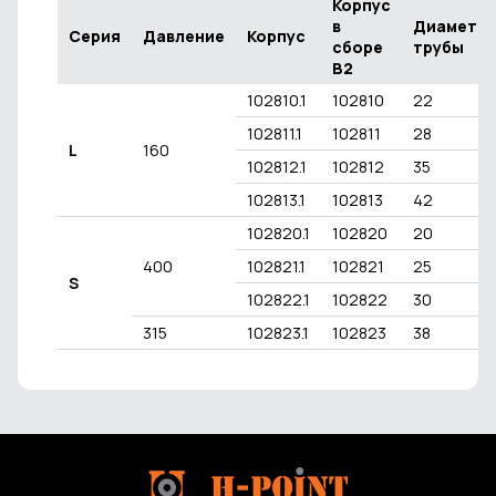
Корпус
в
Диаметр
Серия
Давление
Корпус
сборе
трубы
В2
102810.1
102810
22
102811.1
102811
28
L
160
102812.1
102812
35
102813.1
102813
42
102820.1
102820
20
400
102821.1
102821
25
S
102822.1
102822
30
315
102823.1
102823
38