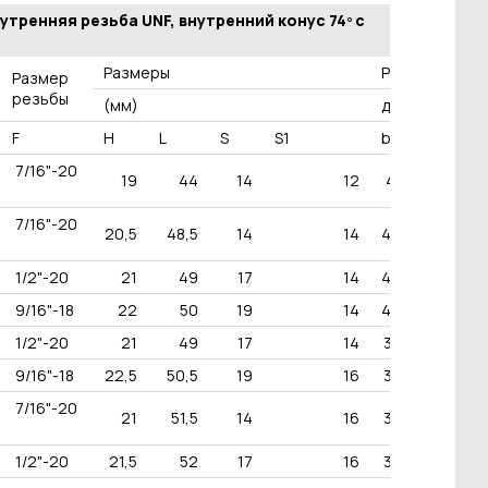
нутренняя резьба UNF, внутренний конус 74º с
Размеры
Рабочее
Размер
резьбы
(мм)
давление
F
H
L
S
S1
bar
PSI
7/16"-20
19
44
14
12
415
6000
7/16"-20
20,5
48,5
14
14
400
58800
1/2"-20
21
49
17
14
400
5800
9/16"-18
22
50
19
14
400
5800
1/2"-20
21
49
17
14
350
5000
9/16"-18
22,5
50,5
19
16
350
5000
7/16"-20
21
51,5
14
16
330
4800
1/2"-20
21,5
52
17
16
330
4800