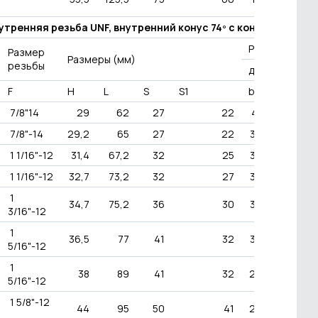
нутренняя резьба UNF, внутренний конус 74º с контргайкой)
Рабочее
Размер
Размеры (мм)
резьбы
давление
F
H
L
S
S1
bar
PSI
7/8"14
29
62
27
22
415
6000
7/8"-14
29,2
65
27
22
350
5000
1 1/16"-12
31,4
67,2
32
25
350
5000
1 1/16"-12
32,7
73,2
32
27
350
5000
1
34,7
75,2
36
30
350
5000
3/16"-12
1
36,5
77
41
32
350
5000
5/16"-12
1
38
89
41
32
280
4000
5/16"-12
1 5/8"-12
44
95
50
41
280
4000