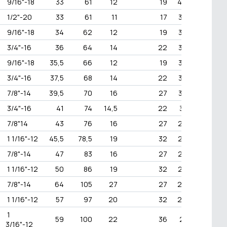
9/16"-18
33
61
12
19
400
5800
1/2"-20
33
61
11
17
350
5000
9/16"-18
34
62
12
19
350
5000
3/4"-16
36
64
14
22
350
5000
9/16"-18
35,5
66
12
19
350
5000
3/4"-16
37,5
68
14
22
330
4800
7/8"-14
39,5
70
16
27
330
4800
3/4"-16
41
74
14,5
22
310
4500
7/8"14
43
76
16
27
280
4000
1 1/16"-12
45,5
78,5
19
32
280
4000
7/8"-14
47
83
16
27
250
3600
1 1/16"-12
50
86
19
32
250
3600
7/8"-14
64
105
27
27
240
3500
1 1/16"-12
57
97
20
32
240
3500
1
59
100
22
36
215
3100
3/16"-12