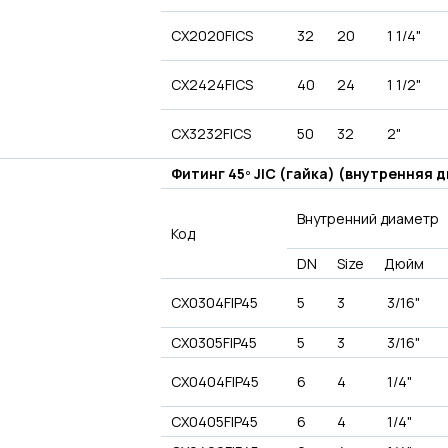
CX2020FICS
32
20
1 1/4"
CX2424FICS
40
24
1 1/2"
CX3232FICS
50
32
2"
Фитинг 45º JIC (гайка) (внутренняя 
Внутренний диаметр
Код
DN
Size
Дюйм
CX0304FIP45
5
3
3/16"
CX0305FIP45
5
3
3/16"
CX0404FIP45
6
4
1/4"
CX0405FIP45
6
4
1/4"