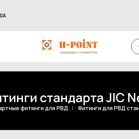
60А
тинги стандарта JIC 
ртные фитинги для РВД
Фитинги для РВД ст