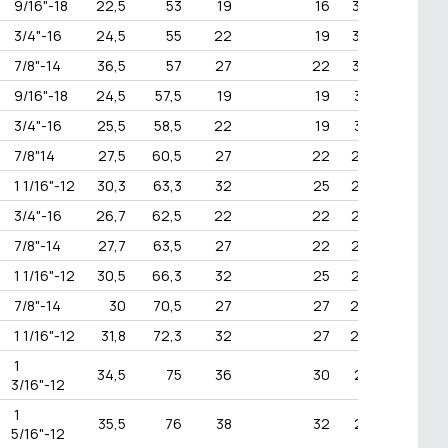
9/16"-18
22,5
53
19
16
350
5000
3/4"-16
24,5
55
22
19
330
4800
7/8"-14
36,5
57
27
22
330
4800
9/16"-18
24,5
57,5
19
19
310
4500
3/4"-16
25,5
58,5
22
19
310
4500
7/8"14
27,5
60,5
27
22
280
4000
1 1/16"-12
30,3
63,3
32
25
280
4000
3/4"-16
26,7
62,5
22
22
250
3600
7/8"-14
27,7
63,5
27
22
250
3600
1 1/16"-12
30,5
66,3
32
25
250
3600
7/8"-14
30
70,5
27
27
240
3500
1 1/16"-12
31,8
72,3
32
27
240
3500
1
34,5
75
36
30
215
3100
3/16"-12
1
35,5
76
38
32
215
3100
5/16"-12