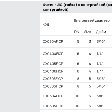
Фитинг JIC (гайка) с контргайкой (в
контргайкой)
Внутренний диаметр
Код
DN
Size
Дюйм
CX0304FICP
5
3
3/16"
CX0404FICP
6
4
1/4"
CX0405FICP
6
4
1/4"
CX0406FICP
6
4
1/4"
CX0505FICP
8
5
5/16"
CX0506FICP
8
5
5/16"
CX0604FICP
10
6
3/8"
CX0605FICP
10
6
3/8"