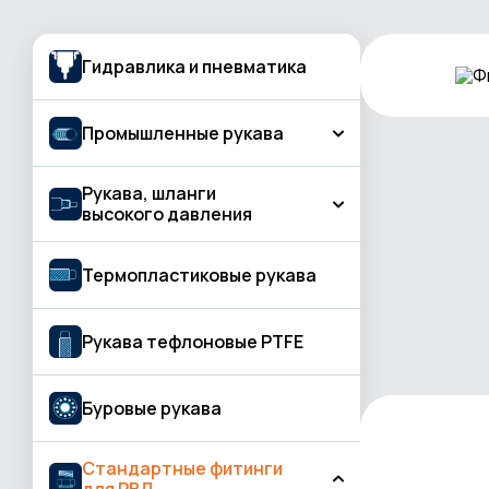
Гидравлика и пневматика
Промышленные рукава
Рукава, шланги
Рукава для подачи газа, газовой резки
высокого давления
и сварки
Бетон и штукатурная обработка
КЛАСС BASIC
Термопластиковые рукава
Вода и жидкость
КЛАСС PROFESSIONAL
Воздух
Рукава тефлоновые PTFE
КЛАСС STANDARD
Газосварка
Буровые рукава
Горячая вода, пар
Горячий воздух
Стандартные фитинги