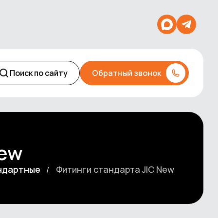
Поиск по сайту
Обратный звонок
New
андартные
Фитинги стандарта JIC New