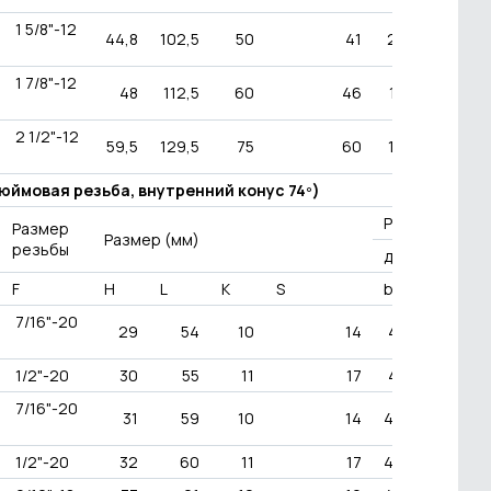
1 5/8"-12
44,8
102,5
50
41
210
3000
1 7/8"-12
48
112,5
60
46
185
2700
2 1/2"-12
59,5
129,5
75
60
172
2500
дюймовая резьба, внутренний конус 74º)
Рабочее
Размер
Размер (мм)
резьбы
давление
F
H
L
K
S
bar
PSI
7/16"-20
29
54
10
14
415
6000
1/2"-20
30
55
11
17
415
6000
7/16"-20
31
59
10
14
400
5800
1/2"-20
32
60
11
17
400
5800