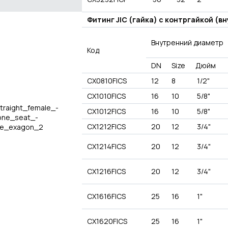
Фитинг JIC (гайка) с контргайкой (в
Внутренний диаметр
Код
DN
Size
Дюйм
CX0810FICS
12
8
1/2"
CX1010FICS
16
10
5/8"
CX1012FICS
16
10
5/8"
CX1212FICS
20
12
3/4"
CX1214FICS
20
12
3/4"
CX1216FICS
20
12
3/4"
CX1616FICS
25
16
1"
CX1620FICS
25
16
1"