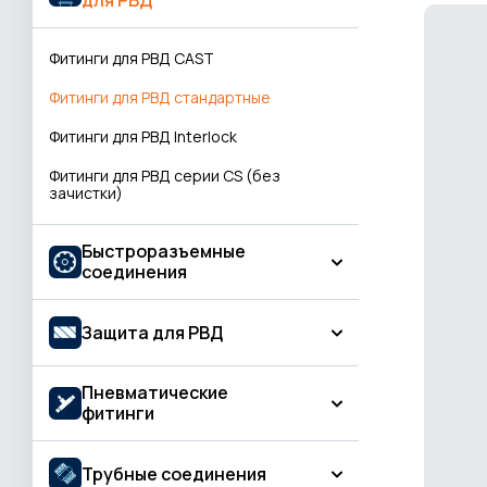
для РВД
Для буровых платформ
Маслобензостойкие
Фитинги для РВД CAST
Пескоструйная обработка
Фитинги для РВД стандартные
Пищевая промышленность
Фитинги для РВД Interlock
Сельское хозяйство
Фитинги для РВД серии CS (без
зачистки)
Сжатый воздух
Сталелитейное производство
Быстроразъемные
соединения
Сухие сыпучие материалы
Угольношахтные
БРС Flat Face
Защита для РВД
Химическая промышленность
Стандартные шариковые БРС
Пневматические
Огнеупорная защита
Соединительные системы БРС
фитинги
Пластиковая защита для РВД
Гидроклапаны
Прямой фитинг с наружной резьбой
Трубные соединения
Текстильная защита для РВД