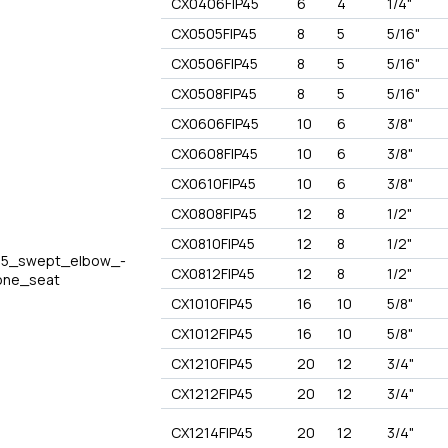
CX0406FIP45
6
4
1/4"
CX0505FIP45
8
5
5/16"
CX0506FIP45
8
5
5/16"
CX0508FIP45
8
5
5/16"
CX0606FIP45
10
6
3/8"
CX0608FIP45
10
6
3/8"
CX0610FIP45
10
6
3/8"
CX0808FIP45
12
8
1/2"
CX0810FIP45
12
8
1/2"
CX0812FIP45
12
8
1/2"
CX1010FIP45
16
10
5/8"
CX1012FIP45
16
10
5/8"
CX1210FIP45
20
12
3/4"
CX1212FIP45
20
12
3/4"
CX1214FIP45
20
12
3/4"